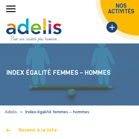
NOS
ÉVÉNEMENTS RESTAURATION & LOCATION DE SALLES
ACTIVITÉS
L’Espace Beaulieu et son équipe accueillent avec convivialité
vos évènements autour de l’amphithéâtre Sémaphore et de
son restaurant.
Beau
lieu
Accéder au site Espace Beaulieu
INDEX ÉGALITÉ FEMMES – HOMMES
Adelis
>
Index égalité femmes – hommes
Revenir à la liste