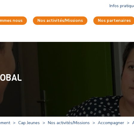
Infos pratiq
ommes nous
Nos activités/Missions
Nos partenaires
LOBAL
ement
>
Cap Jeunes
>
Nos activités/Missions
>
Accompagner
>